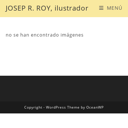
Ir
JOSEP R. ROY, ilustrador
MENÚ
al
contenido
no se han encontrado imágenes
Copyright - WordPress Theme by OceanWP